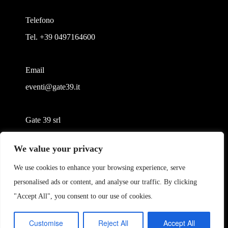
Telefono
Tel. +39 0497164600
Email
eventi@gate39.it
Gate 39 srl
Largo Francesco Richini, 2/A 20122 Milano (MI)
We value your privacy
P.Iva/CF 05384790282
gate39@pec.it
We use cookies to enhance your browsing experience, serve
personalised ads or content, and analyse our traffic. By clicking
"Accept All", you consent to our use of cookies.
Customise
Reject All
Accept All