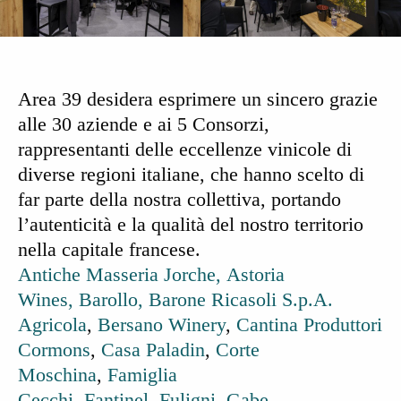
Area 39
desidera esprimere un sincero grazie
alle
30 aziende
e ai
5 Consorzi
,
rappresentanti delle eccellenze vinicole di
diverse regioni italiane, che hanno scelto di
far parte della nostra collettiva, portando
l’autenticità e la qualità del nostro territorio
nella capitale francese.
Antiche Masseria Jorche,
Astoria
Wines,
Barollo,
Barone Ricasoli S.p.A.
Agricola
,
Bersano Winery
,
Cantina Produttori
Cormons
,
Casa Paladin
,
Corte
Moschina
,
Famiglia
Cecchi
,
Fantinel,
Fuligni
,
Gabe