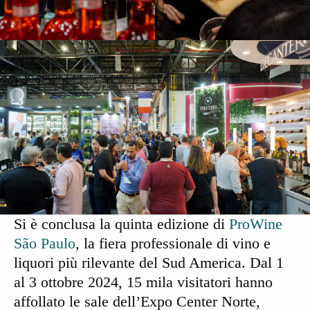
Si è conclusa la
quinta edizione di
ProWine
São Paulo
, la fiera professionale di vino e
liquori più rilevante del Sud America. Dal
1
al 3 ottobre
2024,
15 mila visitatori
hanno
affollato le sale dell’
Expo Center Norte
,