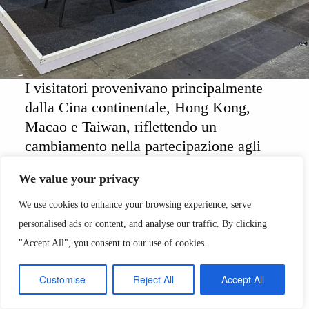
I visitatori provenivano principalmente
dalla
Cina continentale, Hong Kong,
Macao e Taiwan
, riflettendo un
cambiamento nella partecipazione agli
eventi commerciali internazionali, in cui i
We value your privacy
visitatori sono più propensi a partecipare
a fiere commerciali all’interno della loro
We use cookies to enhance your browsing experience, serve
regione.
personalised ads or content, and analyse our traffic. By clicking
Area 39
ha partecipato all’evento all’interno
"Accept All", you consent to our use of cookies.
del padiglione italiano con uno
stand
collettivo di 112 mq
che ospitava
13 aziende
,
Customise
Reject All
Accept All
portando nuovamente l’italianità all’estero.