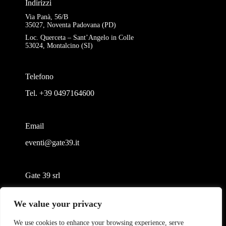
Indirizzi
Via Panà, 56/B
35027, Noventa Padovana (PD)
Loc. Querceta – Sant’Angelo in Colle
53024, Montalcino (SI)
Telefono
Tel. +39 0497164600
Email
eventi@gate39.it
Gate 39 srl
Largo Francesco Richini, 2/A 20122 Milano (MI)
We value your privacy
P.Iva/CF 05384790282
gate39@pec.it
We use cookies to enhance your browsing experience, serve