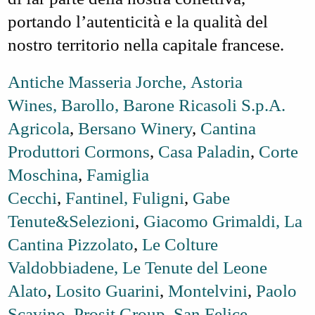
portando l’autenticità e la qualità del
nostro territorio nella capitale francese.
Antiche Masseria Jorche,
Astoria
Wines,
Barollo,
Barone Ricasoli S.p.A.
Agricola
,
Bersano Winery
,
Cantina
Produttori Cormons
,
Casa Paladin
,
Corte
Moschina
,
Famiglia
Cecchi
,
Fantinel,
Fuligni
,
Gabe
Tenute&Selezioni
,
Giacomo Grimaldi,
La
Cantina Pizzolato
,
Le Colture
Valdobbiadene,
Le Tenute del Leone
Alato
,
Losito Guarini
,
Montelvini
,
Paolo
Scavino,
Prosit Group
,
San Felice