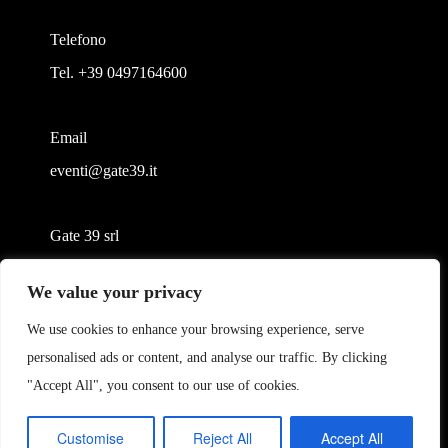
Telefono
Tel. +39 0497164600
Email
eventi@gate39.it
Gate 39 srl
Largo Francesco Richini, 2/A 20122 Milano (MI)
We value your privacy
P.Iva/CF 05384790282
gate39@pec.it
We use cookies to enhance your browsing experience, serve
personalised ads or content, and analyse our traffic. By clicking
"Accept All", you consent to our use of cookies.
Customise
Reject All
Accept All